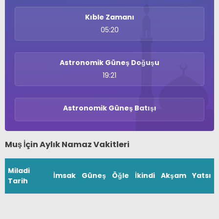
Kıble Zamanı
05:20
Astronomik Güneş Doğuşu
19:21
Astronomik Güneş Batışı
WhatsApp İhbar
Hattı
Muş İçin Aylık Namaz Vakitleri
Miladi
İmsak
Güneş
Öğle
İkindi
Akşam
Yatsı
Facebook
Tarih