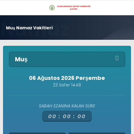
30.9
°
İSTANBUL
Muş Namaz Vakitleri
GALERİ
VİDEO
YAZARLAR
GÜNDEM
Muş
ÇEVRE
EKONOMI
06 Ağustos 2026 Perşembe
23 Safer 1448
POLITIKA
Çevre
Doğu Karadeniz Bölgesi
DÜNYA
Üyelerimiz
SABAH EZANINA KALAN SÜRE
Gizlilik Politikası
SAĞLIK
Hava Durumu
00 :
00 :
00
Hesabım
TEKNOLOJI
İletişim
Künye
16 MILYON İSTANBUL