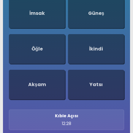
Namaz Vakitleri
SERVISLER
Nöbetçi Eczaneler
İmsak
Güneş
Puan Durumları
Şifremi Unuttum
Şifremi Yenile
Son Dakika
Uluslararası Çevre Haberleri
Öğle
İkindi
Ajansı
Üye Giriş
Üye Kayıt
Üye Onay
Yayınlar
Yazarlar
Akşam
Yatsı
Yazı Düzenle
Yazı Gönder
Yazılarım
Yorumlarım
Kıble Açısı
12:28