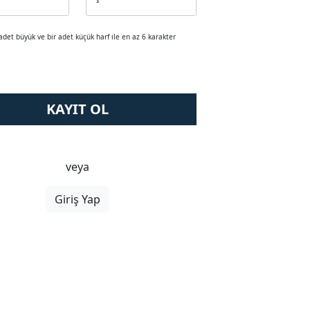
 adet büyük ve bir adet küçük harf ile en az 6 karakter
KAYIT OL
veya
Giriş Yap