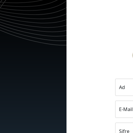
Ad
E-Mail
Şifre