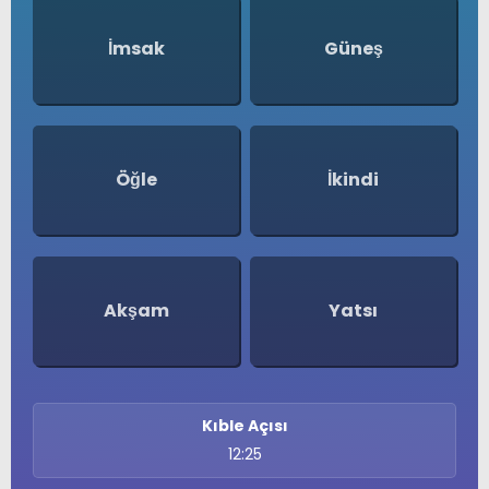
Namaz Vakitleri
SERVISLER
Nöbetçi Eczaneler
İmsak
Güneş
Puan Durumları
Şifremi Unuttum
Şifremi Yenile
Son Dakika
Uluslararası Çevre Haberleri
Öğle
İkindi
Ajansı
Üye Giriş
Üye Kayıt
Üye Onay
Yayınlar
Yazarlar
Akşam
Yatsı
Yazı Düzenle
Yazı Gönder
Yazılarım
Yorumlarım
Kıble Açısı
12:25