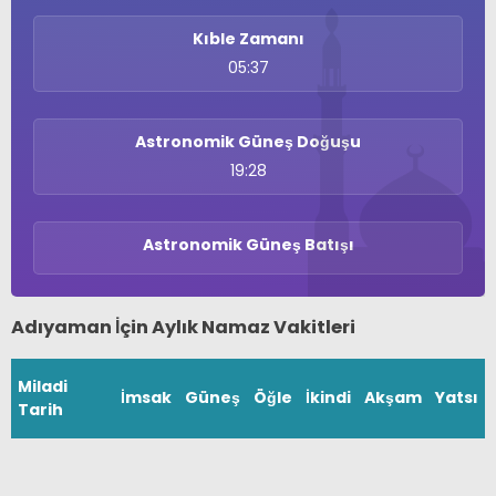
Kıble Zamanı
05:37
Astronomik Güneş Doğuşu
19:28
Astronomik Güneş Batışı
WhatsApp İhbar
Hattı
Adıyaman İçin Aylık Namaz Vakitleri
Miladi
İmsak
Güneş
Öğle
İkindi
Akşam
Yatsı
Facebook
Tarih