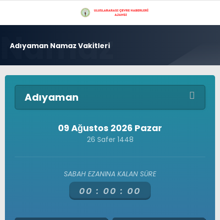
26.1
°
İSTANBUL
Adıyaman Namaz Vakitleri
GALERİ
VİDEO
YAZARLAR
GÜNDEM
Adıyaman
ÇEVRE
EKONOMI
09 Ağustos 2026 Pazar
26 Safer 1448
POLITIKA
Çevre
Doğu Karadeniz Bölgesi
DÜNYA
Üyelerimiz
SABAH EZANINA KALAN SÜRE
Gizlilik Politikası
SAĞLIK
Hava Durumu
00 :
00 :
00
Hesabım
TEKNOLOJI
İletişim
Künye
16 MILYON İSTANBUL