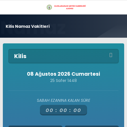
25.5
°
İSTANBUL
Kilis Namaz Vakitleri
GALERİ
VİDEO
YAZARLAR
GÜNDEM
Kilis
ÇEVRE
EKONOMI
08 Ağustos 2026 Cumartesi
25 Safer 1448
POLITIKA
Çevre
Doğu Karadeniz Bölgesi
DÜNYA
Üyelerimiz
SABAH EZANINA KALAN SÜRE
Gizlilik Politikası
SAĞLIK
Hava Durumu
00 :
00 :
00
Hesabım
TEKNOLOJI
İletişim
Künye
16 MILYON İSTANBUL