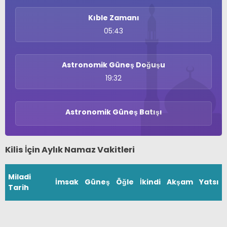
Kıble Zamanı
05:43
Astronomik Güneş Doğuşu
19:32
Astronomik Güneş Batışı
WhatsApp İhbar
Hattı
Kilis İçin Aylık Namaz Vakitleri
Miladi
İmsak
Güneş
Öğle
İkindi
Akşam
Yatsı
Facebook
Tarih