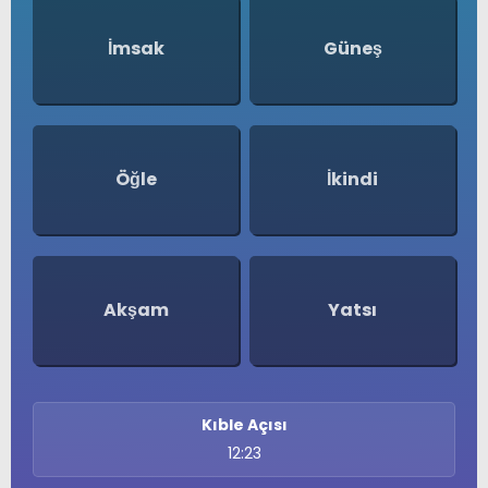
Namaz Vakitleri
SERVISLER
Nöbetçi Eczaneler
İmsak
Güneş
Puan Durumları
Şifremi Unuttum
Şifremi Yenile
Son Dakika
Uluslararası Çevre Haberleri
Öğle
İkindi
Ajansı
Üye Giriş
Üye Kayıt
Üye Onay
Yayınlar
Yazarlar
Akşam
Yatsı
Yazı Düzenle
Yazı Gönder
Yazılarım
Yorumlarım
Kıble Açısı
12:23