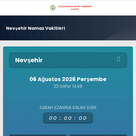
31.7
°
İSTANBUL
Nevşehir Namaz Vakitleri
GALERİ
VİDEO
YAZARLAR
GÜNDEM
Nevşehir
ÇEVRE
EKONOMI
06 Ağustos 2026 Perşembe
23 Safer 1448
POLITIKA
Çevre
Doğu Karadeniz Bölgesi
DÜNYA
Üyelerimiz
SABAH EZANINA KALAN SÜRE
Gizlilik Politikası
SAĞLIK
Hava Durumu
00 :
00 :
00
Hesabım
TEKNOLOJI
İletişim
Künye
16 MILYON İSTANBUL