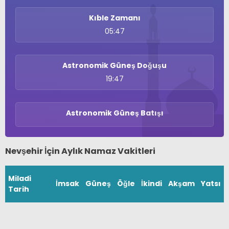
Kıble Zamanı
05:47
Astronomik Güneş Doğuşu
19:47
Astronomik Güneş Batışı
WhatsApp İhbar
Hattı
Nevşehir İçin Aylık Namaz Vakitleri
Miladi
İmsak
Güneş
Öğle
İkindi
Akşam
Yatsı
Facebook
Tarih