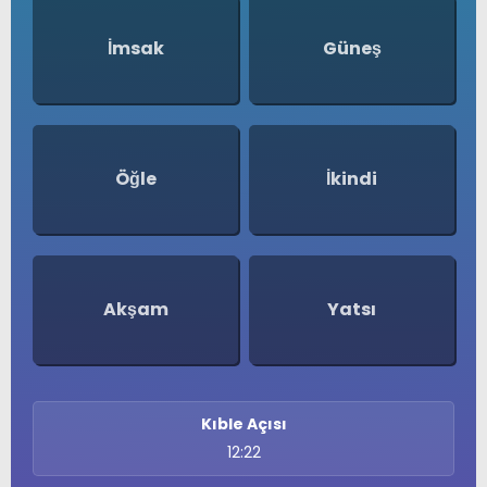
Namaz Vakitleri
SERVISLER
Nöbetçi Eczaneler
İmsak
Güneş
Puan Durumları
Şifremi Unuttum
Şifremi Yenile
Son Dakika
Uluslararası Çevre Haberleri
Öğle
İkindi
Ajansı
Üye Giriş
Üye Kayıt
Üye Onay
Yayınlar
Yazarlar
Akşam
Yatsı
Yazı Düzenle
Yazı Gönder
Yazılarım
Yorumlarım
Kıble Açısı
12:22