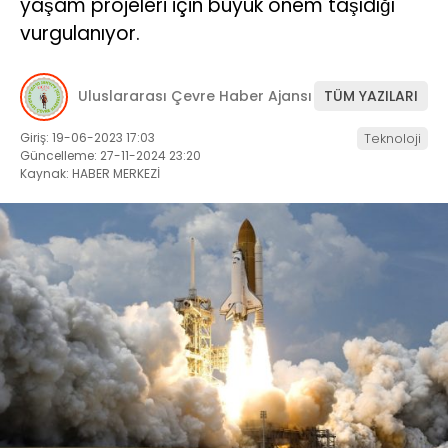
yaşam projeleri için büyük önem taşıdığı
Namaz Vakitleri
vurgulanıyor.
SERVISLER
Nöbetçi Eczaneler
Puan Durumları
Şifremi Unuttum
Uluslararası Çevre Haber Ajansı
TÜM YAZILARI
Şifremi Yenile
Son Dakika
Giriş: 19-06-2023 17:03
Teknoloji
Uluslararası Çevre Haberleri
Güncelleme: 27-11-2024 23:20
Ajansı
Kaynak: HABER MERKEZİ
Üye Giriş
Üye Kayıt
Üye Onay
Yayınlar
Yazarlar
Yazı Düzenle
Yazı Gönder
Yazılarım
Yorumlarım