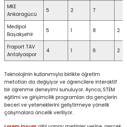
MKE
5
2
7
Ankaragücü
Medipol
5
1
8
2
Başakşehir
Fraport TAV
4
1
6
2
Antalyaspor
Teknolojinin kullanımıyla birlikte öğretim
metotları da değişiyor ve öğrencilere interaktif
bir öğrenme deneyimi sunuluyor. Ayrıca, STEM
eğitimi ve girişimcilik programları da gençlerin
beceri ve yeteneklerini geliştirmeye yönelik
çalışmalara öncelik veriliyor.
Lorem ipsum
gibi yapay metinler yerine, gerçek