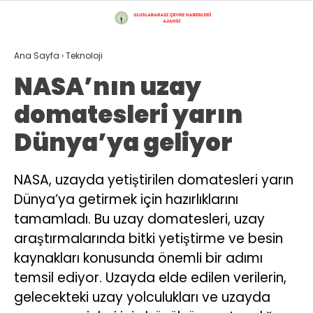
28.4
°
İSTANBUL
Ana Sayfa
›
Teknoloji
GALERİ
VİDEO
YAZARLAR
NASA’nın uzay
domatesleri yarın
GÜNDEM
Dünya’ya geliyor
ÇEVRE
EKONOMI
NASA, uzayda yetiştirilen domatesleri yarın
Dünya’ya getirmek için hazırlıklarını
POLITIKA
Çevre
tamamladı. Bu uzay domatesleri, uzay
Doğu Karadeniz Bölgesi
DÜNYA
araştırmalarında bitki yetiştirme ve besin
Üyelerimiz
Gizlilik Politikası
SAĞLIK
kaynakları konusunda önemli bir adımı
Hava Durumu
temsil ediyor. Uzayda elde edilen verilerin,
Hesabım
TEKNOLOJI
gelecekteki uzay yolculukları ve uzayda
İletişim
Künye
16 MILYON İSTANBUL