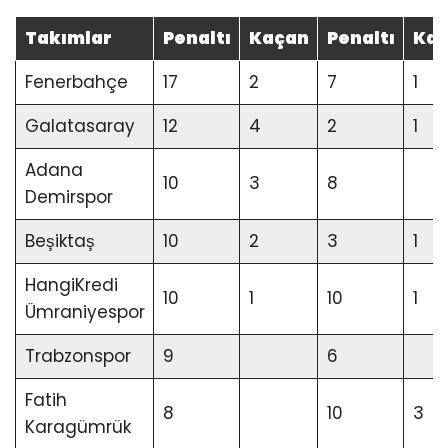
Takımlar
Penaltı
Kaçan
Penaltı
Ka
Fenerbahçe
17
2
7
1
Galatasaray
12
4
2
1
Adana
10
3
8
Demirspor
Beşiktaş
10
2
3
1
HangiKredi
10
1
10
1
Ümraniyespor
Trabzonspor
9
6
Fatih
8
10
3
Karagümrük