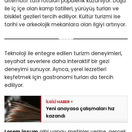
alternatif tatil rotaları popülerlik kazanıyor. Doğa
Instagram
ile iç içe olan kamp tatilleri, yürüyüş turları ve
bisiklet gezileri tercih ediliyor. Kültür turizmi ise
Youtube
tarihi ve arkeolojik mekanlara olan ilgiyi artırıyor.
Teknoloji ile entegre edilen turizm deneyimleri,
seyahat severlere daha interaktif bir gezi
deneyimi sunuyor. Ayrıca, yerel lezzetleri
keşfetmek için gastronomi turları da tercih
ediliyor.
Yeni anayasa çalışmaları hız
kazandı
Lorem ipsum
gibi yapay metinler yerine, gerçek