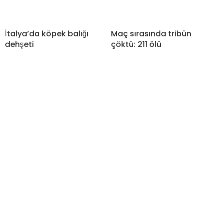
İtalya’da köpek balığı
Maç sırasında tribün
dehşeti
çöktü: 211 ölü