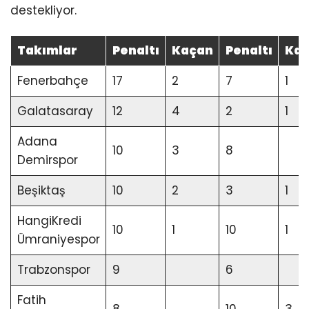
destekliyor.
Takımlar
Penaltı
Kaçan
Penaltı
Ka
Fenerbahçe
17
2
7
1
Galatasaray
12
4
2
1
Adana
10
3
8
Demirspor
Beşiktaş
10
2
3
1
HangiKredi
10
1
10
1
Ümraniyespor
Trabzonspor
9
6
Fatih