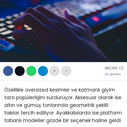
Namaz Vakitleri
SERVISLER
Nöbetçi Eczaneler
Puan Durumları
Şifremi Unuttum
Şifremi Yenile
Son Dakika
Uluslararası Çevre Haberleri
Ajansı
Üye Giriş
Üye Kayıt
Üye Onay
ABONE OL
Yayınlar
+
-
Yazarlar
Yazı Düzenle
Yazı Gönder
Özellikle oversized kesimler ve katmanlı giyim
Yazılarım
tarzı popülerliğini sürdürüyor. Aksesuar olarak ise
Yorumlarım
altın ve gümüş tonlarında geometrik şekilli
takılar tercih ediliyor. Ayakkabılarda ise platform
tabanlı modeller gözde bir seçenek haline geldi.