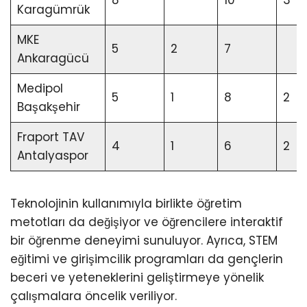
8
10
3
Karagümrük
MKE
5
2
7
Ankaragücü
Medipol
5
1
8
2
Başakşehir
Fraport TAV
4
1
6
2
Antalyaspor
Teknolojinin kullanımıyla birlikte öğretim
metotları da değişiyor ve öğrencilere interaktif
bir öğrenme deneyimi sunuluyor. Ayrıca, STEM
eğitimi ve girişimcilik programları da gençlerin
beceri ve yeteneklerini geliştirmeye yönelik
çalışmalara öncelik veriliyor.