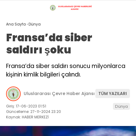
28
°
İSTANBUL
Ana Sayfa
›
Dünya
GALERİ
VİDEO
YAZARLAR
Fransa’da siber
saldırı şoku
GÜNDEM
ÇEVRE
Fransa’da siber saldırı sonucu milyonlarca
kişinin kimlik bilgileri çalındı.
EKONOMI
POLITIKA
Çevre
Uluslararası Çevre Haber Ajansı
TÜM YAZILARI
Doğu Karadeniz Bölgesi
DÜNYA
Üyelerimiz
Giriş: 17-06-2023 01:51
Dünya
Gizlilik Politikası
SAĞLIK
Güncelleme: 27-11-2024 23:20
Hava Durumu
Kaynak: HABER MERKEZİ
Hesabım
TEKNOLOJI
İletişim
Künye
16 MILYON İSTANBUL