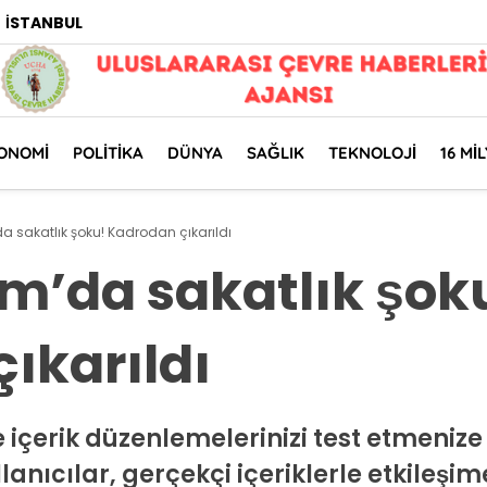
İSTANBUL
ONOMI
POLITIKA
DÜNYA
SAĞLIK
TEKNOLOJI
16 MI
da sakatlık şoku! Kadrodan çıkarıldı
kım’da sakatlık şok
ıkarıldı
 içerik düzenlemelerinizi test etmenize
llanıcılar, gerçekçi içeriklerle etkileşi