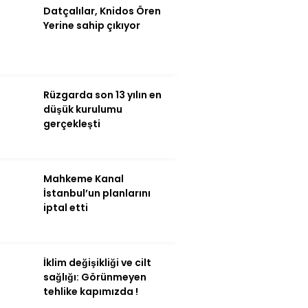
Datçalılar, Knidos Ören
Yerine sahip çıkıyor
Rüzgarda son 13 yılın en
düşük kurulumu
gerçekleşti
Mahkeme Kanal
İstanbul’un planlarını
iptal etti
İklim değişikliği ve cilt
sağlığı: Görünmeyen
tehlike kapımızda !