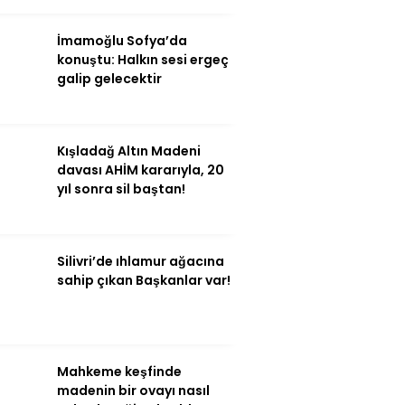
Yazarlar
Yazı Düzenle
İmamoğlu Sofya’da
Yazı Gönder
konuştu: Halkın sesi ergeç
Yazılarım
galip gelecektir
Yorumlarım
Kışladağ Altın Madeni
davası AHİM kararıyla, 20
yıl sonra sil baştan!
Silivri’de ıhlamur ağacına
sahip çıkan Başkanlar var!
Mahkeme keşfinde
WhatsApp İhbar
madenin bir ovayı nasıl