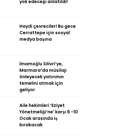
Hattı
yok edeceği anlatıldı!
Haydi çevreciler! Bu gece
Facebook
Cerrattepe için sosyal
medya başına
Instagram
İmamoğlu Silivri’ye,
Marmara’da müsilajı
Youtube
önleyecek yatırımın
temelini atmak için
geliyor
Aile hekimleri ‘Eziyet
Yönetmeliği’ne’ karşı 6 -10
Ocak arasında iş
bırakacak