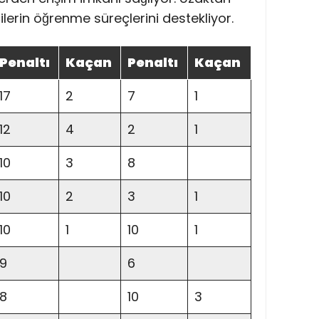
ncilerin öğrenme süreçlerini destekliyor.
Penaltı
Kaçan
Penaltı
Kaçan
17
2
7
1
12
4
2
1
10
3
8
10
2
3
1
10
1
10
1
9
6
8
10
3