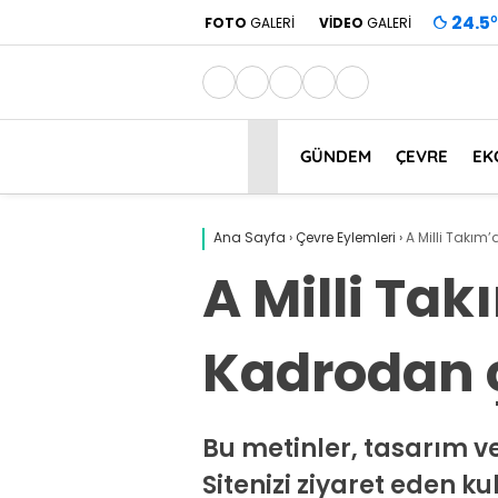
24.5
°
FOTO
GALERİ
VİDEO
GALERİ
GÜNDEM
ÇEVRE
EK
Ana Sayfa
›
Çevre Eylemleri
›
A Milli Takım’
A Milli Ta
Kadrodan ç
Bu metinler, tasarım ve
Sitenizi ziyaret eden ku