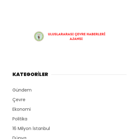
Namaz Vakitleri
SERVISLER
Nöbetçi Eczaneler
Puan Durumları
Şifremi Unuttum
Şifremi Yenile
Son Dakika
Uluslararası Çevre Haberleri
Ajansı
Üye Giriş
Üye Kayıt
Üye Onay
KATEGORİLER
Yayınlar
Yazarlar
Gündem
Yazı Düzenle
Yazı Gönder
Çevre
Yazılarım
Ekonomi
Yorumlarım
Politika
16 Milyon İstanbul
Dünya